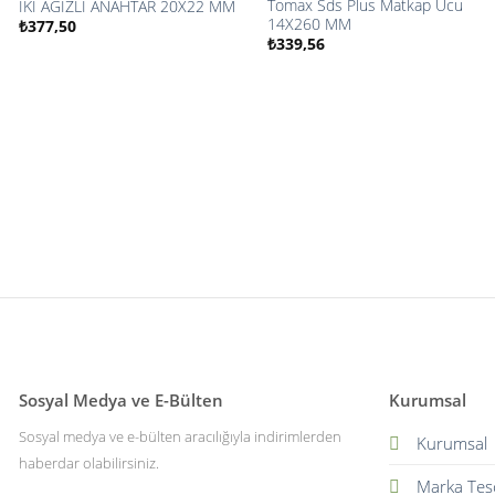
Tomax Sds Plus Matkap Ucu
İKİ AĞIZLI ANAHTAR 20X22 MM
İstek
İstek
14X260 MM
₺
377,50
listesine
listesine
₺
339,56
ekle
ekle
Sosyal Medya ve E-Bülten
Kurumsal
Sosyal medya ve e-bülten aracılığıyla indirimlerden
Kurumsal
haberdar olabilirsiniz.
Marka Tesc