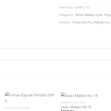
Stok kodu:
425841732
Kategoriler:
Beton Matkap Uçları
,
Küçük
Etiketler:
Tomax Sds Plus Matkap Ucu
KÜÇÜK EL ALETLERI
Sıvacı MalasıI No:18
KÜÇÜK EL ALETLERI