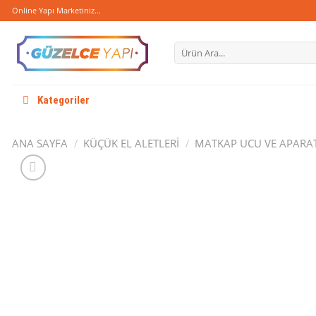
Skip
Online Yapı Marketiniz...
to
content
Ara:
Kategoriler
ANA SAYFA
/
KÜÇÜK EL ALETLERI
/
MATKAP UCU VE APARA