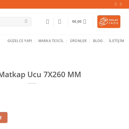
₺
0,00
GÜZELCE YAPI
MARKA TESCIL
ÜRÜNLER
BLOG
İLETIŞIM
 Matkap Ucu 7X260 MM
7X260 MM adet
E