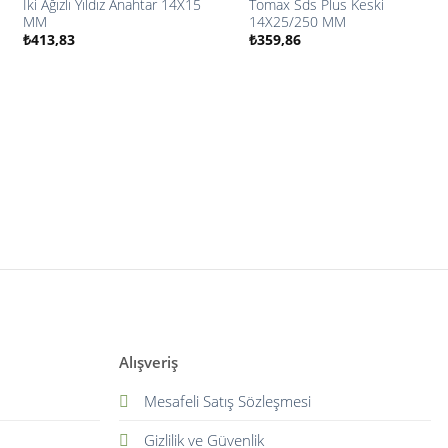
İki Ağızlı Yıldız Anahtar 14X15
Tomax Sds Plus Keski
İstek
İstek
MM
14X25/250 MM
listesine
listesine
₺
413,83
₺
359,86
ekle
ekle
Alışveriş
Mesafeli Satış Sözleşmesi
Gizlilik ve Güvenlik