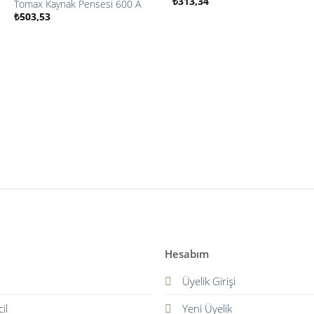
₺
313,34
Tomax Kaynak Pensesi 600 A
İstek
İstek
₺
503,53
listesine
listesine
ekle
ekle
Hesabım
Üyelik Girişi
il
Yeni Üyelik