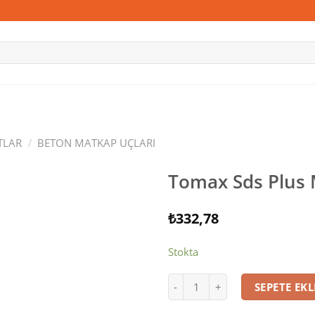
TLAR
/
BETON MATKAP UÇLARI
Tomax Sds Plus
₺
332,78
İstek
Stokta
listesine
ekle
Tomax Sds Plus Matkap Ucu 
SEPETE EKL