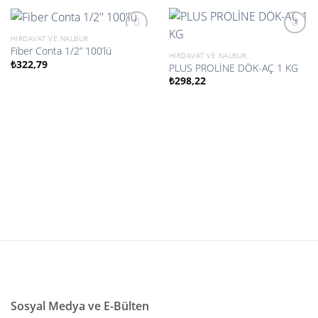
HIRDAVAT VE NALBUR
Fiber Conta 1/2” 100’lü
HIRDAVAT VE NALBUR
₺
322,79
PLUS PROLİNE DÖK-AÇ 1 KG
İstek
İstek
listesine
listesine
₺
298,22
ekle
ekle
Sosyal Medya ve E-Bülten