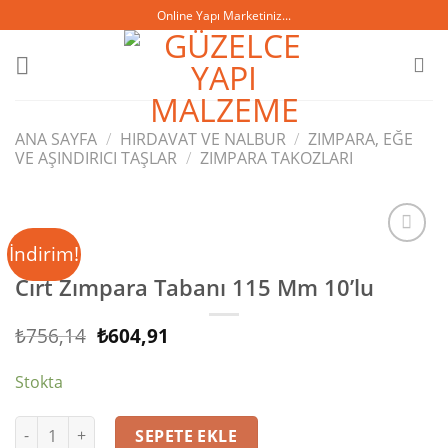
Skip
Online Yapı Marketiniz...
to
content
ANA SAYFA
/
HIRDAVAT VE NALBUR
/
ZIMPARA, EĞE
VE AŞINDIRICI TAŞLAR
/
ZIMPARA TAKOZLARI
İndirim!
Cırt Zımpara Tabanı 115 Mm 10’lu
İstek
listesine
Orijinal
Şu
₺
756,14
₺
604,91
ekle
fiyat:
andaki
₺756,14.
fiyat:
Stokta
₺604,91.
Cırt Zımpara Tabanı 115 Mm 10'lu adet
SEPETE EKLE