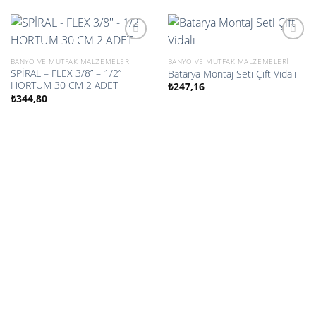
BANYO VE MUTFAK MALZEMELERI
BANYO VE MUTFAK MALZEMELERI
SPİRAL – FLEX 3/8” – 1/2”
Batarya Montaj Seti Çift Vidalı
İstek
İstek
HORTUM 30 CM 2 ADET
listesine
listesine
₺
247,16
ekle
ekle
₺
344,80