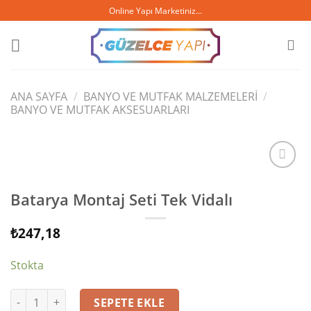
Skip
Online Yapı Marketiniz...
to
content
ANA SAYFA
/
BANYO VE MUTFAK MALZEMELERI
/
BANYO VE MUTFAK AKSESUARLARI
Batarya Montaj Seti Tek Vidalı
İstek
listesine
₺
247,18
ekle
Stokta
Batarya Montaj Seti Tek Vidalı adet
SEPETE EKLE