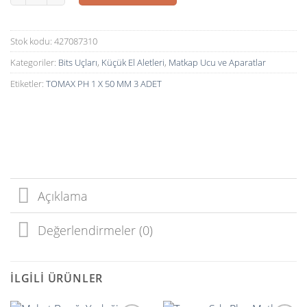
Stok kodu:
427087310
Kategoriler:
Bits Uçları
,
Küçük El Aletleri
,
Matkap Ucu ve Aparatlar
Etiketler:
TOMAX PH 1 X 50 MM 3 ADET
Açıklama
Değerlendirmeler (0)
İLGILI ÜRÜNLER