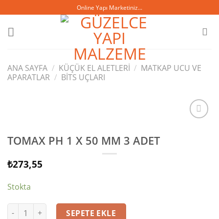
Skip
Online Yapı Marketiniz...
to
content
ANA SAYFA
/
KÜÇÜK EL ALETLERI
/
MATKAP UCU VE
APARATLAR
/
BITS UÇLARI
TOMAX PH 1 X 50 MM 3 ADET
İstek
listesine
₺
273,55
ekle
Stokta
TOMAX PH 1 X 50 MM 3 ADET adet
SEPETE EKLE