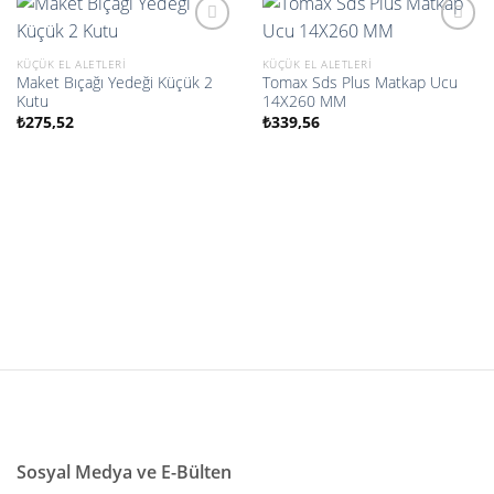
KÜÇÜK EL ALETLERI
KÜÇÜK EL ALETLERI
Maket Bıçağı Yedeği Küçük 2
Tomax Sds Plus Matkap Ucu
İstek
İstek
Kutu
14X260 MM
listesine
listesine
ekle
ekle
₺
275,52
₺
339,56
Sosyal Medya ve E-Bülten