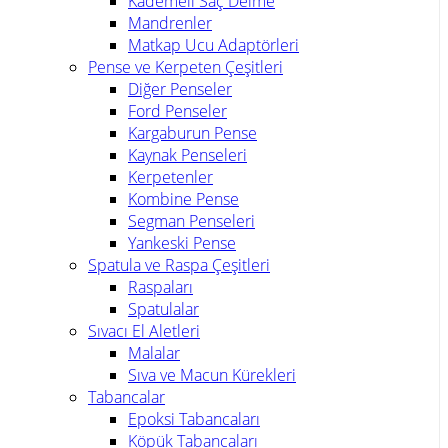
Kademeli Saç Delme
Mandrenler
Matkap Ucu Adaptörleri
Pense ve Kerpeten Çeşitleri
Diğer Penseler
Ford Penseler
Kargaburun Pense
Kaynak Penseleri
Kerpetenler
Kombine Pense
Segman Penseleri
Yankeski Pense
Spatula ve Raspa Çeşitleri
Raspaları
Spatulalar
Sıvacı El Aletleri
Malalar
Sıva ve Macun Kürekleri
Tabancalar
Epoksi Tabancaları
Köpük Tabancaları