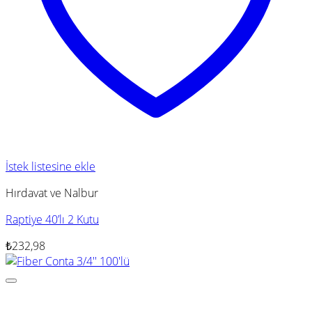
İstek listesine ekle
Hırdavat ve Nalbur
Raptiye 40’lı 2 Kutu
₺
232,98