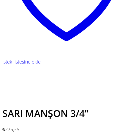
İstek listesine ekle
SARI MANŞON 3/4”
₺
275,35