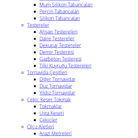
Mum Silikon Tabancaları
Perçin Tabancaları
Silikon Tabancaları
Testereler
Ahşap Testereleri
Daire Testereler
Dekupaj Testereler
Demir Testeresi
Gazbeton Testeresi
Tilki Kuyruğu Testereleri
Tornavida Çeşitleri
Diğer Tornavidar
Düz Tornavidar
Yıldız Tornavidar
Çekiç Keser Tokmak
Tokmaklar
Usta Keseri
Çekiçler
Ölçü Aletleri
Arazi Metreleri