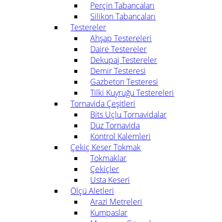
Perçin Tabancaları
Silikon Tabancaları
Testereler
Ahşap Testereleri
Daire Testereler
Dekupaj Testereler
Demir Testeresi
Gazbeton Testeresi
Tilki Kuyruğu Testereleri
Tornavida Çeşitleri
Bits Uçlu Tornavidalar
Düz Tornavida
Kontrol Kalemleri
Çekiç Keser Tokmak
Tokmaklar
Çekiçler
Usta Keseri
Ölçü Aletleri
Arazi Metreleri
Kumpaslar