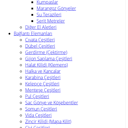
Kumpaslar
Marangoz Gönyeler
Su Terazileri
Şerit Metreler
Diğer El Aletleri
Bağlantı Elemanları
Cıvata Çeşitleri
Dübel Çeşitleri
Gerdirme (Çektirme)
Gijon Saplama Çeşitleri
Halat Kilidi (Klemens)
Halka ve Kancalar
Karabina Çeşitleri
Kelepçe Çeşitleri
Menteşe Çeşitleri
Pul Çeşitleri
Sac Gönye ve Köşebentler
Somun Çeşitleri
Vida Çeşitleri
Zincir Kilidi (Mapa Kilit)
Çivi Çeşitleri