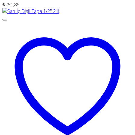
₺
251,89