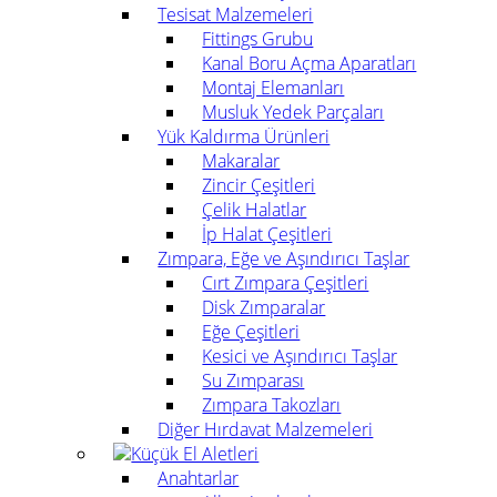
Tesisat Malzemeleri
Fittings Grubu
Kanal Boru Açma Aparatları
Montaj Elemanları
Musluk Yedek Parçaları
Yük Kaldırma Ürünleri
Makaralar
Zincir Çeşitleri
Çelik Halatlar
İp Halat Çeşitleri
Zımpara, Eğe ve Aşındırıcı Taşlar
Cırt Zımpara Çeşitleri
Disk Zımparalar
Eğe Çeşitleri
Kesici ve Aşındırıcı Taşlar
Su Zımparası
Zımpara Takozları
Diğer Hırdavat Malzemeleri
Küçük El Aletleri
Anahtarlar