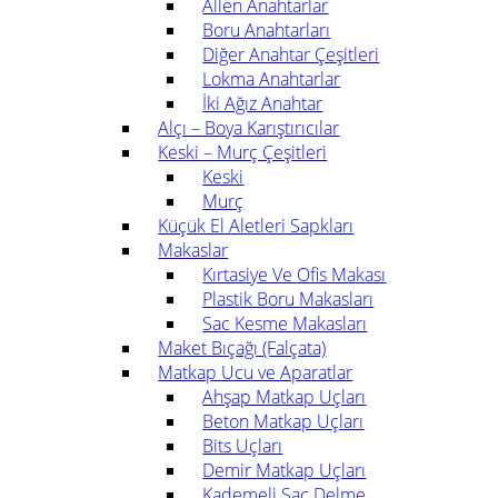
Allen Anahtarlar
Boru Anahtarları
Diğer Anahtar Çeşitleri
Lokma Anahtarlar
İki Ağız Anahtar
Alçı – Boya Karıştırıcılar
Keski – Murç Çeşitleri
Keski
Murç
Küçük El Aletleri Sapkları
Makaslar
Kırtasiye Ve Ofis Makası
Plastik Boru Makasları
Sac Kesme Makasları
Maket Bıçağı (Falçata)
Matkap Ucu ve Aparatlar
Ahşap Matkap Uçları
Beton Matkap Uçları
Bits Uçları
Demir Matkap Uçları
Kademeli Saç Delme