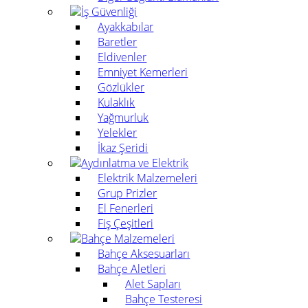
İş Güvenliği
Ayakkabılar
Baretler
Eldivenler
Emniyet Kemerleri
Gözlükler
Kulaklık
Yağmurluk
Yelekler
İkaz Şeridi
Aydınlatma ve Elektrik
Elektrik Malzemeleri
Grup Prizler
El Fenerleri
Fiş Çeşitleri
Bahçe Malzemeleri
Bahçe Aksesuarları
Bahçe Aletleri
Alet Sapları
Bahçe Testeresi