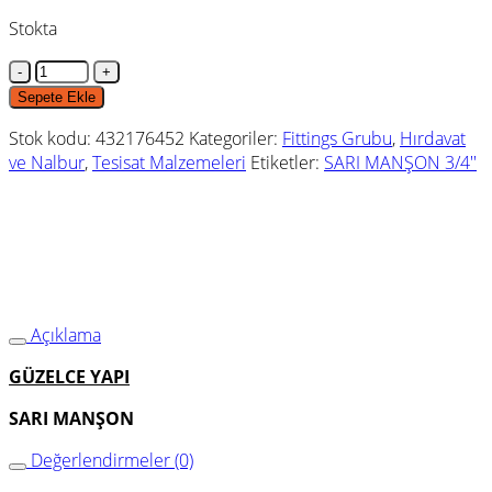
Stokta
SARI
MANŞON
Sepete Ekle
3/4''
Stok kodu:
432176452
Kategoriler:
Fittings Grubu
,
Hırdavat
adet
ve Nalbur
,
Tesisat Malzemeleri
Etiketler:
SARI MANŞON 3/4''
Açıklama
GÜZELCE YAPI
SARI MANŞON
Değerlendirmeler (0)