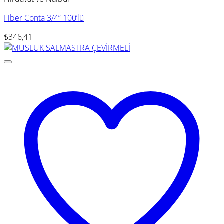
Fiber Conta 3/4” 100’lü
₺
346,41