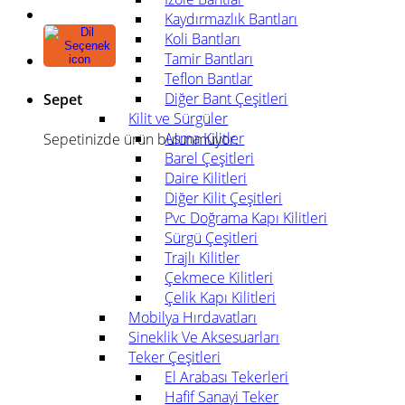
Kaydırmazlık Bantları
Koli Bantları
Tamir Bantları
Teflon Bantlar
Diğer Bant Çeşitleri
Sepet
Kilit ve Sürgüler
Asma Kilitler
Sepetinizde ürün bulunmuyor.
Barel Çeşitleri
Daire Kilitleri
Diğer Kilit Çeşitleri
Pvc Doğrama Kapı Kilitleri
Sürgü Çeşitleri
Trajlı Kilitler
Çekmece Kilitleri
Çelik Kapı Kilitleri
Mobilya Hırdavatları
Sineklik Ve Aksesuarları
Teker Çeşitleri
El Arabası Tekerleri
Hafif Sanayi Teker