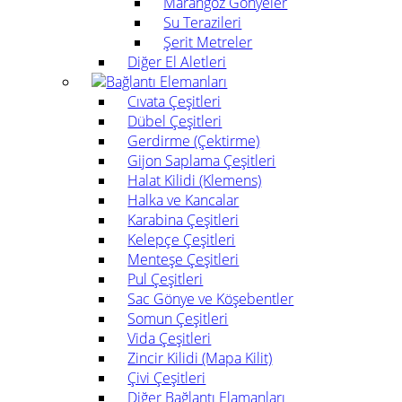
Marangoz Gönyeler
Su Terazileri
Şerit Metreler
Diğer El Aletleri
Bağlantı Elemanları
Cıvata Çeşitleri
Dübel Çeşitleri
Gerdirme (Çektirme)
Gijon Saplama Çeşitleri
Halat Kilidi (Klemens)
Halka ve Kancalar
Karabina Çeşitleri
Kelepçe Çeşitleri
Menteşe Çeşitleri
Pul Çeşitleri
Sac Gönye ve Köşebentler
Somun Çeşitleri
Vida Çeşitleri
Zincir Kilidi (Mapa Kilit)
Çivi Çeşitleri
Diğer Bağlantı Elamanları