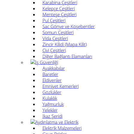
Karabina Çeşitleri
Kelepçe Çeşitleri
Menteşe Çeşitleri
Pul Çeşitleri
Sac Gönye ve Köşebentler
Somun Çeşitleri
Vida Çeşitleri
Zincir Kilidi (Mapa Kilit)
Çivi Çeşitleri
Diğer Bağlantı Elamanları
İş Güvenliği
Ayakkabılar
Baretler
Eldivenler
Emniyet Kemerleri
Gözlükler
Kulaklık
Yağmurluk
Yelekler
İkaz Şeridi
Aydınlatma ve Elektrik
Elektrik Malzemeleri
Grup Prizler