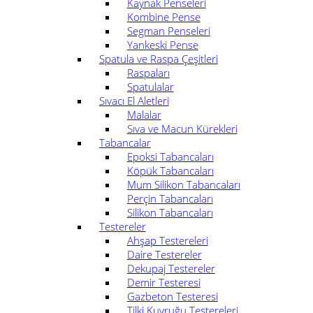
Kaynak Penseleri
Kombine Pense
Segman Penseleri
Yankeski Pense
Spatula ve Raspa Çeşitleri
Raspaları
Spatulalar
Sıvacı El Aletleri
Malalar
Sıva ve Macun Kürekleri
Tabancalar
Epoksi Tabancaları
Köpük Tabancaları
Mum Silikon Tabancaları
Perçin Tabancaları
Silikon Tabancaları
Testereler
Ahşap Testereleri
Daire Testereler
Dekupaj Testereler
Demir Testeresi
Gazbeton Testeresi
Tilki Kuyruğu Testereleri