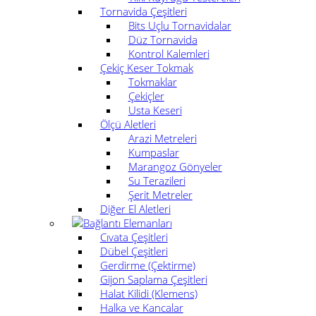
Tornavida Çeşitleri
Bits Uçlu Tornavidalar
Düz Tornavida
Kontrol Kalemleri
Çekiç Keser Tokmak
Tokmaklar
Çekiçler
Usta Keseri
Ölçü Aletleri
Arazi Metreleri
Kumpaslar
Marangoz Gönyeler
Su Terazileri
Şerit Metreler
Diğer El Aletleri
Bağlantı Elemanları
Cıvata Çeşitleri
Dübel Çeşitleri
Gerdirme (Çektirme)
Gijon Saplama Çeşitleri
Halat Kilidi (Klemens)
Halka ve Kancalar