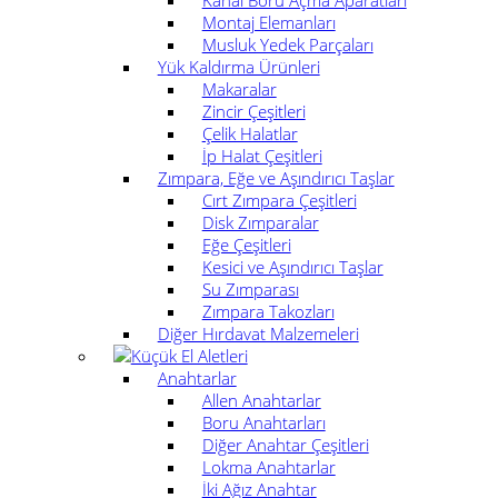
Montaj Elemanları
Musluk Yedek Parçaları
Yük Kaldırma Ürünleri
Makaralar
Zincir Çeşitleri
Çelik Halatlar
İp Halat Çeşitleri
Zımpara, Eğe ve Aşındırıcı Taşlar
Cırt Zımpara Çeşitleri
Disk Zımparalar
Eğe Çeşitleri
Kesici ve Aşındırıcı Taşlar
Su Zımparası
Zımpara Takozları
Diğer Hırdavat Malzemeleri
Küçük El Aletleri
Anahtarlar
Allen Anahtarlar
Boru Anahtarları
Diğer Anahtar Çeşitleri
Lokma Anahtarlar
İki Ağız Anahtar